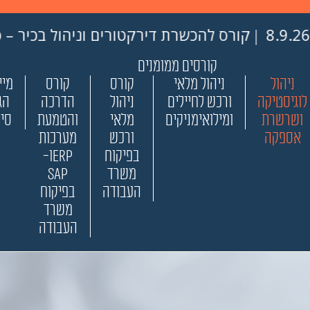
להכשרת דירקטורים וניהול בכיר – פתיחה ב- 31.8.26
קורסים ממומנים
ניהול
ניהול מלאי
קורס
קורס
מיי
לוגיסטיקה
ורכש לחיילים
ניהול
הדרכה
הג
ושרשרת
ומילואימניקים
מלאי
והטמעת
סיי
אספקה
ורכש
מערכות
בפיקוח
ERPו-
משרד
SAP
העבודה
בפיקוח
משרד
העבודה