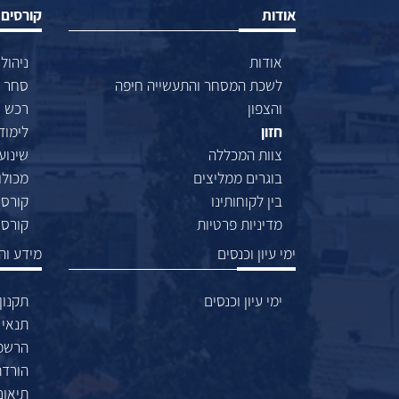
אודות
קורסים 
אודות
ניהול
לשכת המסחר והתעשייה חיפה
סחר ב
והצפון
רכש ו
לימוד
חזון
צוות המכללה
שינוע
בוגרים ממליצים
מכולו
בין לקוחותינו
קורסי
מדיניות פרטיות
קורסי
ימי עיון וכנסים
מידע ו
ימי עיון וכנסים
תקנון
תנאי 
הרשמה
הורד
תיאום