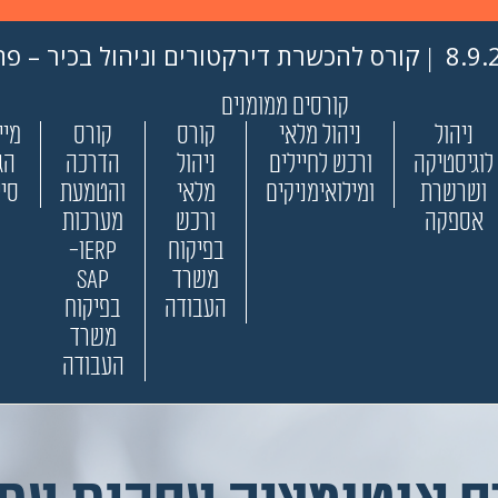
ת דירקטורים וניהול בכיר – פתיחה ב- 31.8.26
קורסים ממומנים
ניהול
ניהול מלאי
קורס
קורס
מיי
לוגיסטיקה
ורכש לחיילים
ניהול
הדרכה
הג
ושרשרת
ומילואימניקים
מלאי
והטמעת
סיי
אספקה
ורכש
מערכות
בפיקוח
ERPו-
משרד
SAP
העבודה
בפיקוח
משרד
העבודה