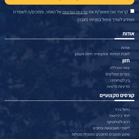
קראתי ואני מאשר/ת את
של האתר, ומסכים/ה לשמירת
מדיניות הפרטיות
המידע לצורך טיפול בפנייתי (חובה)
אודות
אודות
לשכת המסחר והתעשייה חיפה והצפון
חזון
צוות המכללה
בוגרים ממליצים
בין לקוחותינו
מדיניות פרטיות
קורסים מקצועיים
ניהול בכיר
סחר בינלאומי
רכש ולוגיסטיקה
לימודי חשבונאות וכספים
שינוע מטענים מסוכנים וממכילי מכולות